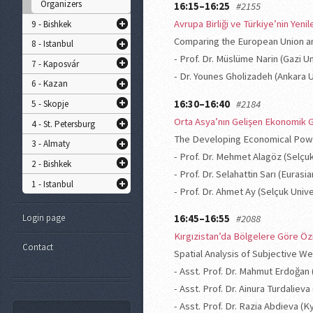
Organizers
16:15–16:25
#2155
Avrupa Birliği ve Türkiye’nin Yenile
9 - Bishkek
Comparing the European Union a
8 - Istanbul
- Prof. Dr. Müslüme Narin (Gazi Un
7 - Kaposvár
- Dr. Younes Gholizadeh (Ankara U
6 - Kazan
16:30–16:40
#2184
5 - Skopje
Orta Asya’nın Gelişen Ekonomik 
4 - St. Petersburg
The Developing Economical Powe
3 - Almaty
- Prof. Dr. Mehmet Alagöz (Selçuk
2 - Bishkek
- Prof. Dr. Selahattin Sarı (Euras
1 - Istanbul
- Prof. Dr. Ahmet Ay (Selçuk Unive
Login page
16:45–16:55
#2088
Kırgızistan’da Bölgelere Göre Öz
Contact
Spatial Analysis of Subjective W
- Asst. Prof. Dr. Mahmut Erdoğan
- Asst. Prof. Dr. Ainura Turdalie
- Asst. Prof. Dr. Razia Abdieva (