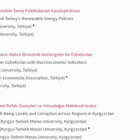
nebilir Enerji Politikalarının Karşılaştırılması
nd Turkey's Renewable Energy Policies
iversity, Türkiye)
*
niversity, Türkiye)
Gücü: Makro Ekonomik Göstergeler ile Özbekistan
r Uzbekistan with Macroeconomic Indicators
 University, Türkiye)
ian Economists Association, Türkiye)
*
rsity, Türkiye)
nel Refah Düzeyleri ve Yolsuzluğun Mekânsal Analizi
ell-Being Levels and Corruption across Regions in Kyrgyzstan
 (Kyrgyz-Turkish Manas University, Kyrgyzstan)
va (Kyrgyz-Turkish Manas University, Kyrgyzstan)
*
Kyrgyz-Turkish Manas University, Kyrgyzstan)