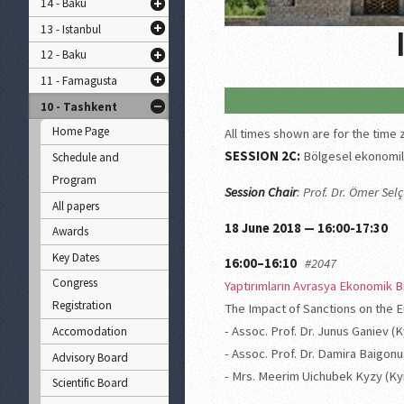
14 - Baku
13 - Istanbul
12 - Baku
11 - Famagusta
10 - Tashkent
Home Page
All times shown are for the time
SESSION 2C:
Bölgesel ekonomil
Schedule and
Program
Session Chair
: Prof. Dr. Ömer Se
All papers
18 June 2018 — 16:00-17:30
Awards
Key Dates
16:00–16:10
#2047
Congress
Yaptırımların Avrasya Ekonomik Bir
Registration
The Impact of Sanctions on the
- Assoc. Prof. Dr. Junus Ganiev 
Accomodation
- Assoc. Prof. Dr. Damira Baigon
Advisory Board
- Mrs. Meerim Uichubek Kyzy (Ky
Scientific Board