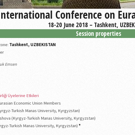
International Conference on Eur
18-20 June 2018 – Tashkent, UZBE
Session properties
 zone:
Tashkent, UZBEKISTAN
er
lçuk Emsen
liği Üyelerine Etkileri
 Eurasian Economic Union Members
(Kyrgyz-Turkish Manas University, Kyrgyzstan)
ushova (Kyrgyz-Turkish Manas University, Kyrgyzstan)
rgyz-Turkish Manas University, Kyrgyzstan)
*